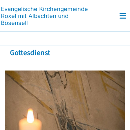
Evangelische Kirchengemeinde
Roxel mit Albachten und
Bösensell
Gottesdienst