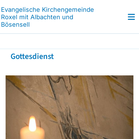
Evangelische Kirchengemeinde
Roxel mit Albachten und
Bösensell
Gottesdienst