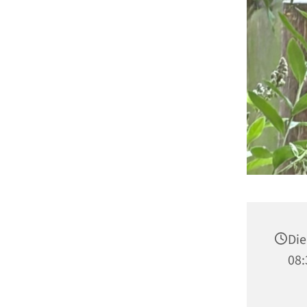
Die
08: