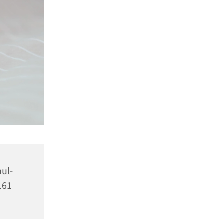
aul-
161